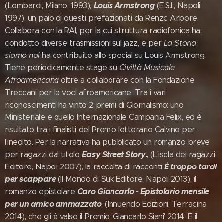
Louis Armstrong
(Lombardi, Milano, 1993),
(E.S.I., Napoli,
1997), un paio di questi prefazionati da Renzo Arbore.
Collabora con la RAI, per la cui struttura radiofonica ha
condotto diverse trasmissioni sul jazz, e per
La Storia
siamo noi
ha contribuito allo special su Louis Armstrong.
Tiene periodicamente stage su
Civiltà Musicale
Afroamericana
oltre a collaborare con la Fondazione
Treccani per le voci afroamericane. Tra i vari
riconoscimenti ha vinto 2 premi di Giornalismo: uno
Ministeriale e quello Internazionale Campania Felix, ed è
risultato tra i finalisti del Premio letterario Calvino per
l'inedito. Per la narrativa ha pubblicato un romanzo breve
Easy Street Story
,
per ragazzi dal titolo
(L'isola dei ragazzi
È troppo tardi
Editore, Napoli 2007), la raccolta di racconti
per scappare
(Il Mondo di Suk Editore, Napoli 2013), il
Caro Giancarlo - Epistolario mensile
romanzo epistolare
per un amico ammazzato
, (Innuendo Edizioni, Terracina
2014), che gli è valso il Premio 'Giancarlo Siani' 2014. È il