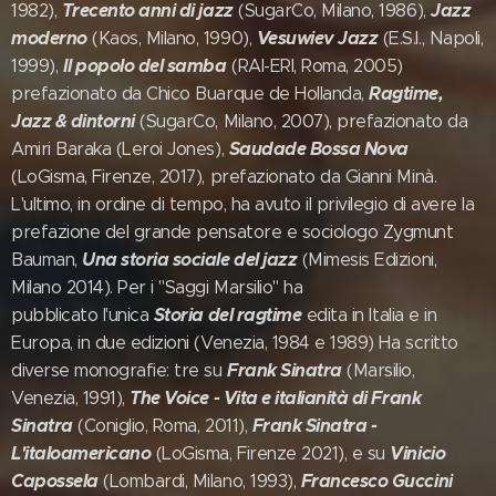
Trecento anni di jazz
Jazz
1982),
(SugarCo, Milano, 1986),
moderno
Vesuwiev Jazz
(Kaos, Milano, 1990),
(E.S.I., Napoli,
Il popolo del samba
1999),
(RAI-ERI, Roma, 2005)
Ragtime,
prefazionato da Chico Buarque de Hollanda,
Jazz & dintorni
(SugarCo, Milano, 2007), prefazionato da
Saudade Bossa Nova
Amiri Baraka (Leroi Jones),
(LoGisma, Firenze, 2017), prefazionato da Gianni Minà.
L'ultimo, in ordine di tempo, ha avuto il privilegio di avere la
prefazione del grande pensatore e sociologo Zygmunt
Una storia sociale del jazz
Bauman,
(Mimesis Edizioni,
Milano 2014). Per i "Saggi Marsilio" ha
Storia del ragtime
pubblicato l'unica
edita in Italia e in
Europa, in due edizioni (Venezia, 1984 e 1989) Ha scritto
Frank Sinatra
diverse monografie: tre su
(Marsilio,
The Voice - Vita e italianità di Frank
Venezia, 1991),
Sinatra
Frank Sinatra -
(Coniglio, Roma, 2011),
L'italoamericano
Vinicio
(LoGisma, Firenze 2021), e su
Capossela
Francesco Guccini
(Lombardi, Milano, 1993),